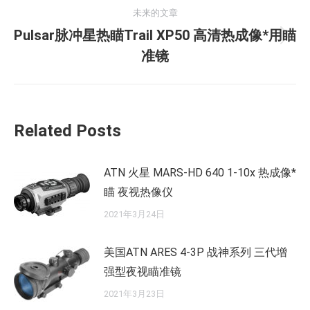
的
航
未来的文章
文
Pulsar脉冲星热瞄Trail XP50 高清热成像*用瞄
章：
未
准镜
来
的
文
章：
Related Posts
ATN 火星 MARS-HD 640 1-10x 热成像*
瞄 夜视热像仪
2021年3月24日
美国ATN ARES 4-3P 战神系列 三代增
强型夜视瞄准镜
2021年3月23日