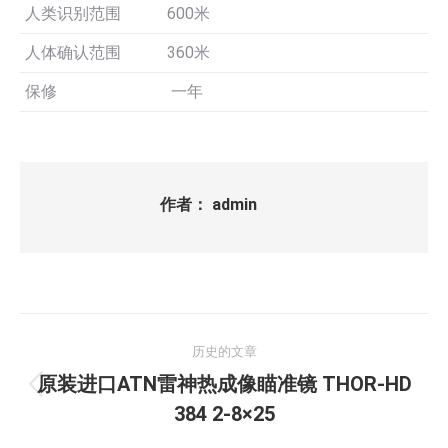
人类识别范围
600米
人体确认范围
360米
保修
一年
作者：
admin
文
历史的文章
章
原装进口ATN雷神热成像瞄准镜 THOR-HD
历
导
384 2-8×25
史