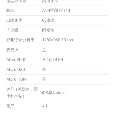
微型显示器
高清显示
核心
ATN黑曜石“T”II
出瞳距离
65毫米
IP评级
耐候性
视频记录分辨率
1280×960 30 fps
麦克风
是
MicroSD卡
从4到64 GB
Micro USB
是
Micro HDMI
是
WiFi（流媒体，图
iOS和Android
库和控制）
蓝牙
4.1