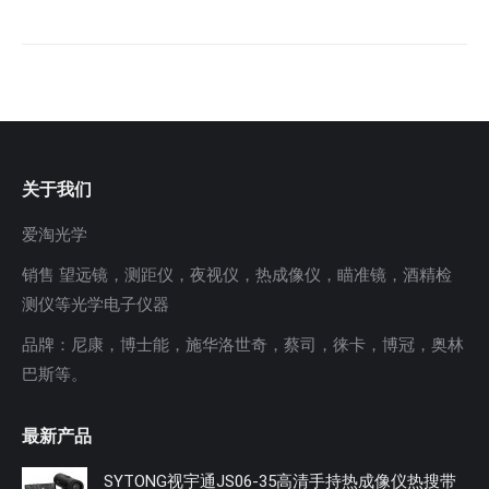
关于我们
爱淘光学
销售 望远镜，测距仪，夜视仪，热成像仪，瞄准镜，酒精检
测仪等光学电子仪器
品牌：尼康，博士能，施华洛世奇，蔡司，徕卡，博冠，奥林
巴斯等。
最新产品
SYTONG视宇通JS06-35高清手持热成像仪热搜带