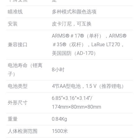
瞄准线
多种模式和颜色选项
安装
皮卡汀尼，可互换
ARMS®＃17®（单杆），ARMS®
兼容接口
＃35®（双杆），LaRue LT270，
美国国防（AD-170）
电池寿命（锂离
8小时
子）
电池类型
4节AA型电池，1.5 V（推荐锂电）
6.85“×3.16”×3.14“/
外形尺寸
174mm×80mm×80mm
重量
0.84Kg
人体检测范围
1500米