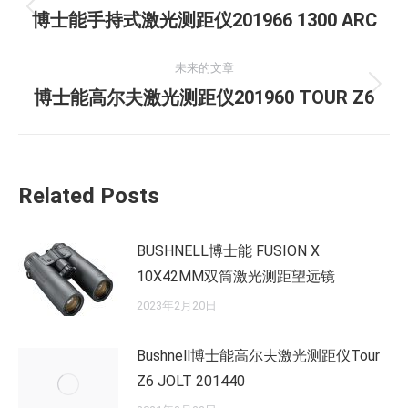
章
历
博士能手持式激光测距仪201966 1300 ARC
史
导
的
未来的文章
航
文
未
博士能高尔夫激光测距仪201960 TOUR Z6
章：
来
的
文
Related Posts
章：
BUSHNELL博士能 FUSION X
10X42MM双筒激光测距望远镜
2023年2月20日
Bushnell博士能高尔夫激光测距仪Tour Z6 JOLT
201440