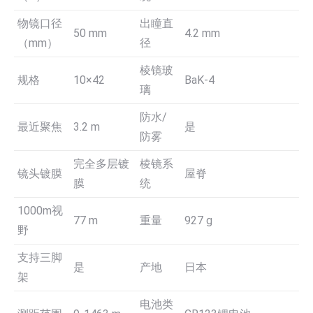
物镜口径
出瞳直
50 mm
4.2 mm
（mm）
径
棱镜玻
规格
10×42
BaK-4
璃
防水/
最近聚焦
3.2 m
是
防雾
完全多层镀
棱镜系
镜头镀膜
屋脊
膜
统
1000m视
77 m
重量
927 g
野
支持三脚
是
产地
日本
架
电池类