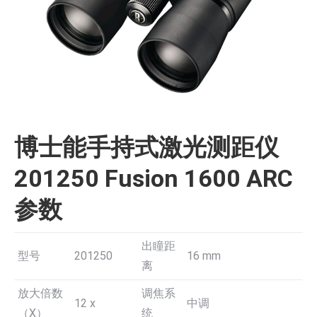
博士能手持式激光测距仪
201250 Fusion 1600 ARC
参数
出瞳距
型号
201250
16 mm
离
放大倍数
调焦系
12 x
中调
（X）
统