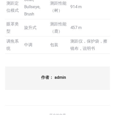
测距定
测距性能
Bullseye,
914 m
位模式
（树）
Brush
眼罩类
测距性能
旋升式
457 m
型
（鹿）
调焦系
测距仪，保护袋，擦
中调
包装
统
镜布，说明书
作者：
admin
文