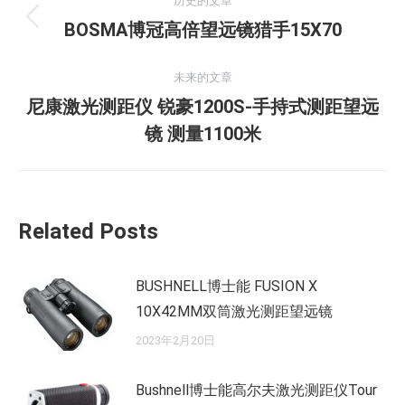
历史的文章
章
历
BOSMA博冠高倍望远镜猎手15X70
史
导
的
未来的文章
航
文
尼康激光测距仪 锐豪1200S-手持式测距望远
未
章：
镜 测量1100米
来
的
文
章：
Related Posts
BUSHNELL博士能 FUSION X
10X42MM双筒激光测距望远镜
2023年2月20日
Bushnell博士能高尔夫激光测距仪Tour