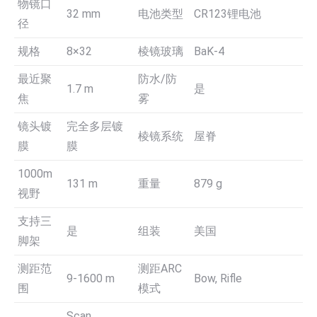
物镜口
32 mm
电池类型
CR123锂电池
径
规格
8×32
棱镜玻璃
BaK-4
最近聚
防水/防
1.7 m
是
焦
雾
镜头镀
完全多层镀
棱镜系统
屋脊
膜
膜
1000m
131 m
重量
879 g
视野
支持三
是
组装
美国
脚架
测距范
测距ARC
9-1600 m
Bow, Rifle
围
模式
Scan,