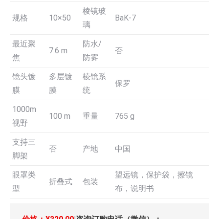
棱镜玻
规格
10×50
BaK-7
璃
最近聚
防水/
7.6 m
否
焦
防雾
镜头镀
多层镀
棱镜系
保罗
膜
膜
统
1000m
100 m
重量
765 g
视野
支持三
否
产地
中国
脚架
眼罩类
望远镜，保护袋，擦镜
折叠式
包装
型
布，说明书