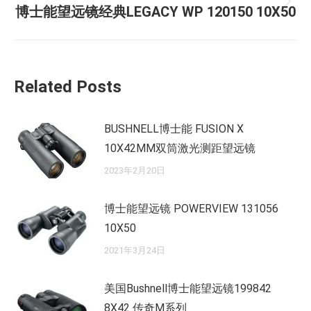
航
文
未
博士能望远镜经典LEGACY WP 120150 10X50
章：
来
的
文
Related Posts
章：
BUSHNELL博士能 FUSION X
10X42MM双筒激光测距望远镜
2023年2月20日
博士能望远镜 POWERVIEW 131056
10X50
2021年3月24日
美国Bushnell博士能望远镜199842
8X42 传奇M系列