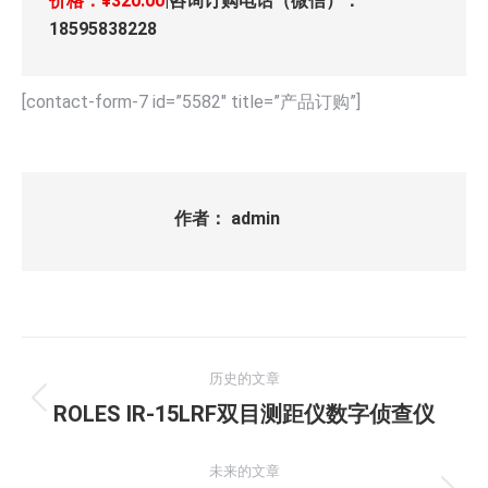
价格：¥320.00
|咨询订购电话（微信）：
18595838228
[contact-form-7 id=”5582″ title=”产品订购”]
作者：
admin
文
历史的文章
章
历
ROLES IR-15LRF双目测距仪数字侦查仪
史
导
的
未来的文章