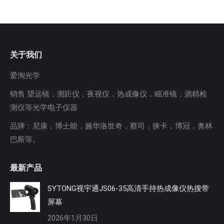
关于我们
爱淘光学
销售 望远镜，测距仪，夜视仪，热成像仪，瞄准镜，酒精检
测仪等光学电子仪器
品牌：尼康，博士能，施华洛世奇，蔡司，徕卡，博冠，奥林
巴斯等。
最新产品
SYTONG视宇通JS06-35高清手持热成像仪热搜带
屏幕
2026年1月30日