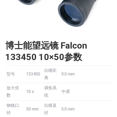
博士能望远镜 Falcon
133450 10×50参数
出瞳距
型号
133450
9.0 mm
离
放大倍
调焦系
10 x
中调
数
统
物镜口
出瞳直
50 mm
5.0 mm
径
径