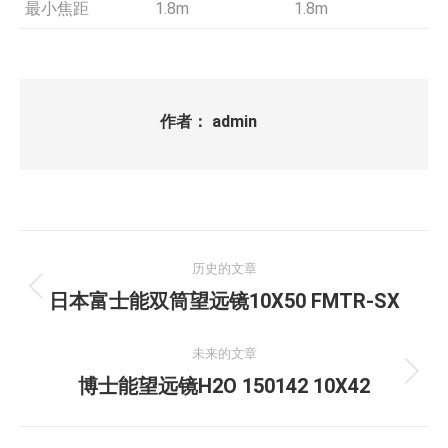
最小焦距
1.8m
1.8m
作者：
admin
文
历史的文章
章
历
日本富士能双筒望远镜10X50 FMTR-SX
史
导
的
未来的文章
航
文
未
博士能望远镜H2O 150142 10X42
章：
来
的