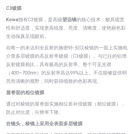
C3镀膜
Kowa
独有C3镀膜，是高级
望远镜
的核心技术，极具观赏
性和舒适度，实现更高锐度、亮度、清晰度，使艳丽色彩
生动保真呈现眼前。
在唯一的未达到全反射的施密特-别汉棱镜的一面上实施电
介质多层镀膜的高反射率镀膜（C3镀膜）。与已往的铝增
反射镀膜相比，具有极高的反射率。整个可见光谱
（400~700nm）的反射率高达99%以上。不仅能够提供明
亮而清晰的视野，同时获得细致的色彩再现。
屋脊面的相位镀膜
通过对棱镜的屋脊面实施相位差补偿镀膜（相位镀膜），
防止对比度，分辨率下降。
在镜头，棱镜上采用全表面多层镀膜