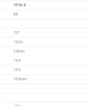
YF30-8
8X
7.5°
132m
3.8mm
14.4
15.5
16.0mm