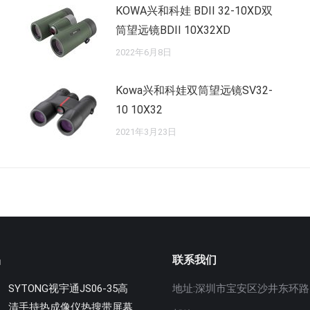
KOWA兴和科娃 BDII 32-10XD双
筒望远镜BDII 10X32XD
2022年6月8日
Kowa兴和科娃双筒望远镜SV32-
10 10X32
2021年3月23日
品
联系我们
SYTONG视宇通JS06-35高
地址:深圳市宝安区沙井东环路5
清手持热成像仪热搜带屏幕