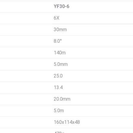
YF30-6
6X
30mm
8.0°
140m
5.0mm
25.0
13.4
20.0mm
5.0m
160x114x48