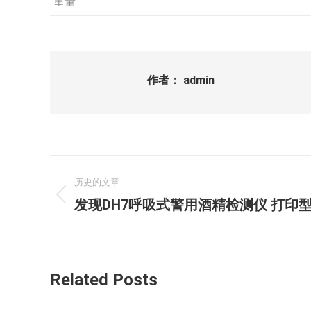
重量
作者：
admin
文
历史的文章
章
历
发现DH7呼吸式警用酒精检测仪 打印
史
导
的
航
文
Related Posts
章：