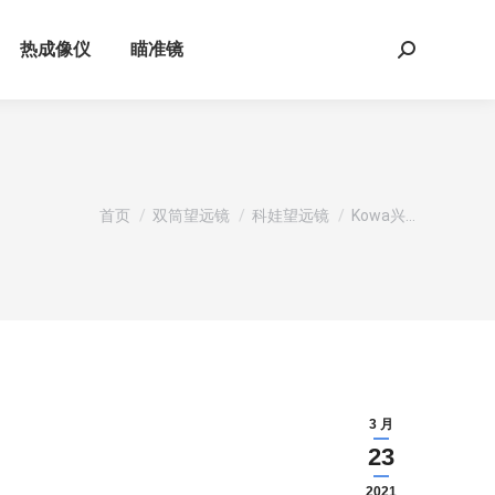
热成像仪
瞄准镜
Search:
您在这里：
首页
双筒望远镜
科娃望远镜
Kowa兴…
3 月
23
2021