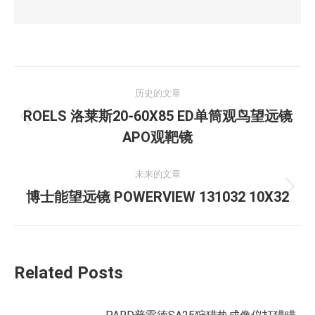
文
历史的文章
章
ROELS 洛莱斯20-60X85 ED单筒观鸟望远镜
历
导
APO观靶镜
史
的
航
未来的文章
文
未
博士能望远镜 POWERVIEW 131032 10X32
章：
来
的
文
Related Posts
章：