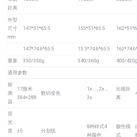
距离
外型
尺寸
147*51*65.5
155*51*65.5
162*51*6
mm
147*74.6*65.5
15 5*74.6*65.5
162*74.6
重量
330/350g
340/360g
400/420
通用参数
探
17微米
1x，, 2x，
出瞳距
测
数码变焦
384×288
3x
离
器
屈
光
8种样式4
极性模
度
±5
分划线
种颜色
式