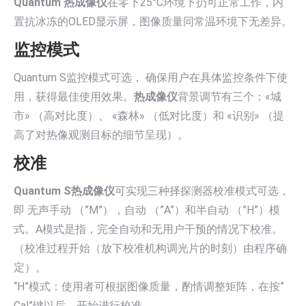
Quantum 热成像仪
在零下25°С环境下扔可正常工作，内
置抗冰冻的OLED显示屏，图像质量同常温环境下无差异。
监控模式
Quantum S监控模式可选， 确保用户在具体监控条件下使
用，获得最佳使用效果。
热成像仪
背景调节有三个：«城
市» （高对比度）、 «森林» （低对比度）和 «识别» （提
高了对热像观测目标的细节呈现）。
校准
Quantum S热成像仪
可实现三种择探测器校准模式可选，
即 无声手动 （”M”），自动 （”А”）和半自动 （”H”）模
式。A模式是指，完全自动和无用户干预的情况下校准。
（校准过程开始（放下校准机构调光片的时刻）由程序确
定）。
“Н”模式：使用者可根据图像质量，酌情调整矩阵，在按”
Cal”键以后，开始进行校准。