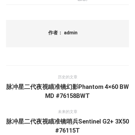
作者：
admin
文
历史的文章
章
脉冲星二代夜视瞄准镜幻影Phantom 4×60 BW
历
导
MD #76158BWT
史
的
航
未来的文章
文
脉冲星二代夜视瞄准镜哨兵Sentinel G2+ 3X50
章：
未
#76115T
来