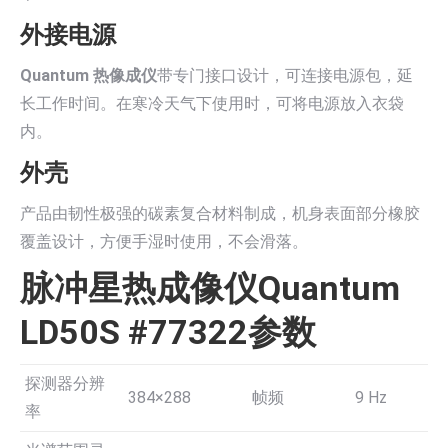
外接电源
Quantum 热像成仪
带专门接口设计，可连接电源包，延
长工作时间。在寒冷天气下使用时，可将电源放入衣袋
内。
外壳
产品由韧性极强的碳素复合材料制成，机身表面部分橡胶
覆盖设计，方便手湿时使用，不会滑落。
脉冲星热成像仪Quantum
LD50S #77322参数
探测器分辨
384×288
帧频
9 Hz
率