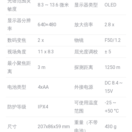
光谱范围灵
8.3 ~ 13.6 微米
显示器类型
OLED
敏度
显示器分辨
640×480
放大倍率
2.8 x
率
数码变焦
2 x
物镜
F50/1.2
视场角度
11 x 8.3
屈光度调校
± 5
最小聚焦距
3 m
探测距离
1250 m
离
DC 8.4 ~
电池类型
4xAA
外接电源
15V
可使用温度
-25 ~
防护等级
IPX4
范围
+50 °С
重量（不带
尺寸
207x86x59 mm
430 g
电池）