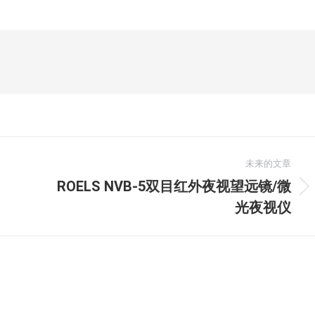
未来的文章
ROELS NVB-5双目红外夜视望远镜/微
未
光夜视仪
来
的
文
章：