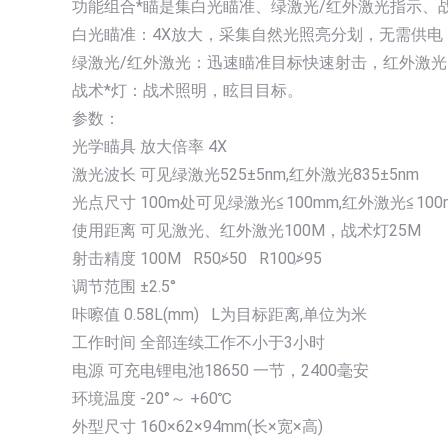
功能组合*瞄是集白光瞄准、绿激光/红外激光指示、
白光瞄准：4X放大，采集自然光照亮分划，无需供电
绿激光/红外激光：迅速瞄准目标快速射击，红外激
战术*灯：战术照明，眩目目标。
参数：
光学瞄具 放大倍率 4X
激光波长 可见绿激光525±5nm,红外激光835±5nm
光点尺寸 100m处可见绿激光≦100mm,红外激光≦100
使用距离 可见激光、红外激光100M，战术灯25M
射击精度 100M R50≯50 R100≯95
调节范围 ±2.5°
咔嚓值 0.58L(mm) L为目标距离,单位为米
工作时间 全部连续工作不小于3小时
电源 可充电锂电池18650 一节，2400毫安
环境温度 -20°～ +60℃
外型尺寸 160×62×94mm(长×宽×高)