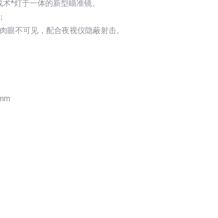
战术*灯于一体的新型瞄准镜。
；
光肉眼不可见，配合夜视仪隐蔽射击。
mm