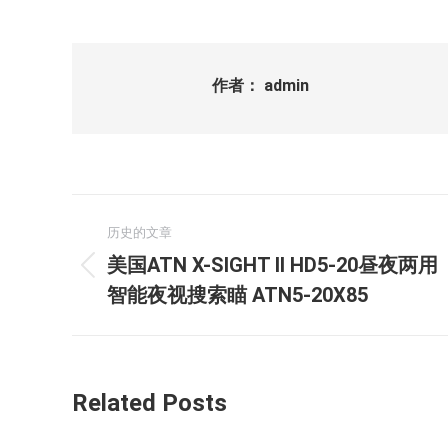
作者：
admin
文
历史的文章
章
美国ATN X-SIGHT II HD5-20昼夜两用
历
导
智能夜视搜索瞄 ATN5-20X85
史
的
航
文
章：
Related Posts