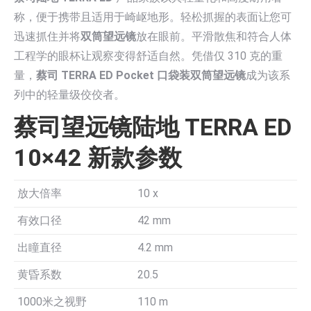
称，便于携带且适用于崎岖地形。轻松抓握的表面让您可
迅速抓住并将
双筒望远镜
放在眼前。平滑散焦和符合人体
工程学的眼杯让观察变得舒适自然。凭借仅 310 克的重
量，
蔡司 TERRA ED Pocket 口袋装双筒望远镜
成为该系
列中的轻量级佼佼者。
蔡司望远镜陆地 TERRA ED
10×42 新款参数
放大倍率
10 x
有效口径
42 mm
出瞳直径
4.2 mm
黄昏系数
20.5
1000米之视野
110 m