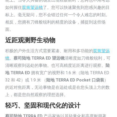
轮上。当令人兴奋的场景出现在眼前时，您再也不用考虑
如何握住
双筒望远镜
了。您可以快速聚焦到您感兴趣的目
标上。毫无疑问，您不会错过任何一个令人难忘的时刻。
相反，您拥有刀锋般锐利的精度的设备，捕捉到这些场
面。
近距观测野生动物
积极的户外生活方式需要紧凑、耐用和多功能的
双筒望远
镜
。
蔡司陆地 TERRA ED 望远镜
清晰度如刀锋般锐利，可
清晰观察到远处的事物。也可高精度近距离进行观察。
陆
地 TERRA ED
拥有宽广的视野和 1.6 米（陆地 TERRA ED
32 和 42）或 1.9 米 （
陆地 TERRA ED Pocket 口袋装
）
的近对焦距离，无论事物是在远处或是在您头顶上方的数
上，都是您自然观察的理想选择。
轻巧、坚固和现代化的设计
蔡司陆地 TERRA ED
产品家族以其轻量化和高度耐用著