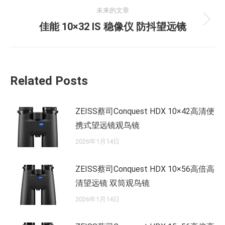
导
的
未来的文章
航
文
未
佳能 10×32 IS 稳像仪 防抖望远镜
章：
来
的
文
Related Posts
章：
ZEISS蔡司Conquest HDX 10×42高清便
携式望远镜观鸟镜
2026年1月14日
ZEISS蔡司Conquest HDX 10×56高倍高
清望远镜 双筒观鸟镜
2026年1月14日