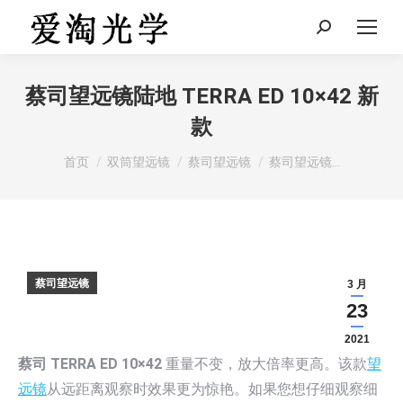
Search:
蔡司望远镜陆地 TERRA ED 10×42 新
款
您在这里：
首页
双筒望远镜
蔡司望远镜
蔡司望远镜…
蔡司望远镜
3 月
23
2021
蔡司 TERRA ED 10×42
重量不变，放大倍率更高。该款
望
远镜
从远距离观察时效果更为惊艳。如果您想仔细观察细