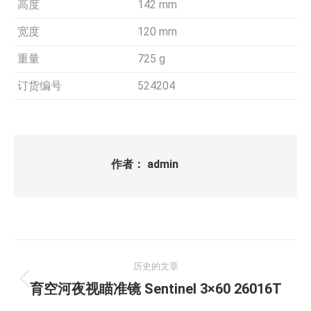
高度
142 mm
宽度
120 mm
重量
725 g
订货编号
524204
作者：
admin
文
历史的文章
章
历
育空河夜视瞄准镜 Sentinel 3×60 26016T
史