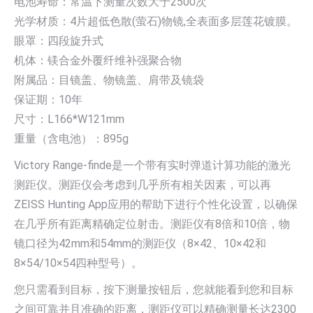
电池寿命：常温下测量次数大于2500次
光学材质：4片超低色散(萤石)物镜,全表面多层莲花镀膜。
眼罩：四段旋升式
机体：镁合金外覆纤维补强聚合物
附属品：目镜盖、物镜盖、肩带及镜袋
保证期：10年
尺寸：L166*W121mm
重量（含电池）：895g
Victory Range-finde是一个带有实时弹道计算功能的激光
测距仪。测距仪会考虑到几乎所有相关因素，可以再
ZEISS Hunting App应用的帮助下进行个性化设置，以确保
在几乎所有距离精确定位射击。测距仪有8倍和10倍，物
镜口径为42mm和54mm的测距仪（8×42、10×42和
8×54/10×54四种型号）。
您只需看到目标，按下测量按钮后，您就能看到您和目标
之间可靠并且准确的距离，测距仪可以精确测量长达2300