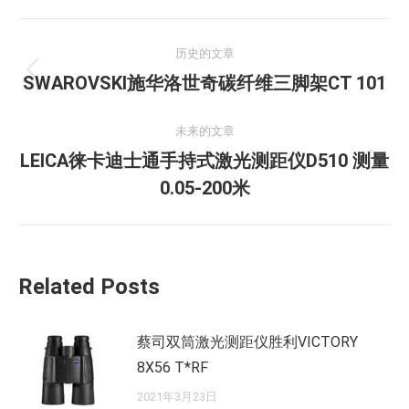
文
历史的文章
章
历
SWAROVSKI施华洛世奇碳纤维三脚架CT 101
史
导
的
未来的文章
航
文
LEICA徕卡迪士通手持式激光测距仪D510 测量
未
章：
0.05-200米
来
的
文
章：
Related Posts
蔡司双筒激光测距仪胜利VICTORY
8X56 T*RF
2021年3月23日