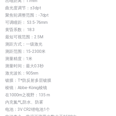
出曈距离：17mm
曲光度调节：±3dpt
聚焦轮调整范围：-7dpt
可调瞳距： 53.5-76mm
黄昏系数： 18.3
最短可视范围：2.5M
测距方式：一级激光
测距范围：15-2300米
测量精度：1米
测量时间：最大0.3秒
激光波长：905nm
镀膜：T*防反射多层镀膜
棱镜：Abbe-König棱镜
在1000m之视野：135 m
内充氮气,防水、防雾
电池：3V CR2锂电池1个