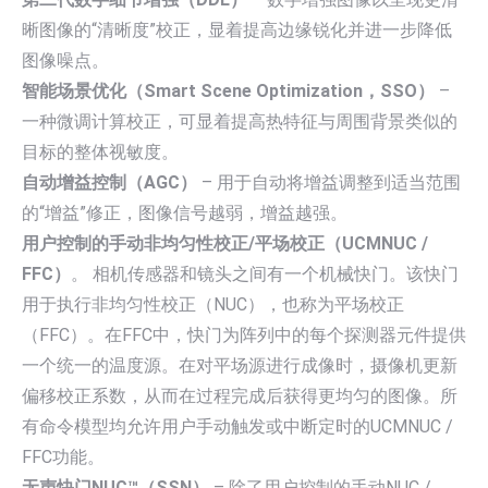
晰图像的“清晰度”校正，显着提高边缘锐化并进一步降低
图像噪点。
智能场景优化（Smart Scene Optimization，SSO）
–
一种微调计算校正，可显着提高热特征与周围背景类似的
目标的整体视敏度。
自动增益控制（AGC）
– 用于自动将增益调整到适当范围
的“增益”修正，图像信号越弱，增益越强。
用户控制的手动非均匀性校正/平场校正（UCMNUC /
FFC）
。 相机传感器和镜头之间有一个机械快门。该快门
用于执行非均匀性校正（NUC），也称为平场校正
（FFC）。在FFC中，快门为阵列中的每个探测器元件提供
一个统一的温度源。在对平场源进行成像时，摄像机更新
偏移校正系数，从而在过程完成后获得更均匀的图像。所
有命令模型均允许用户手动触发或中断定时的UCMNUC /
FFC功能。
无声快门NUC™（SSN）
– 除了用户控制的手动NUC /