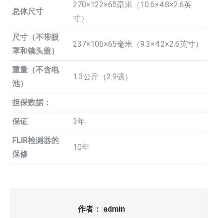
270×122×65毫米（10.6×4.8×2.6英
总体尺寸
寸）
尺寸（不带眼
237×106×65毫米（9.3×4.2×2.6英寸）
罩和镜头盖）
重量（不含电
1.3公斤（2.9磅）
池）
担保数据：
保证
3年
FLIR检测器的
10年
保修
作者：
admin