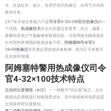
冷，长波红外，放大，专用手持式热像仪，在用于日间和
夜间任务。
24/7全天候任务能力只是
司令官4-32×100双目热像仪
的一
个优势。
热成像技术
还允许您通过穿透雪，灰尘，烟雾，
雾霾和其他大气遮蔽物来检测目标。与使用激光瞄准或近
红外照明来增强的夜视设备不同，
阿姆塞特司令官2-
16×50热像仪
非常难以用其他设备检测，因为它不发射可
见光或RF能量。
阿姆塞特警用热成像仪司令
官4-32×100技术特点
主动对比度增强（ACE）
– 一种数字“对比度”校正，允许
根据动态调整进行智能场景优化，其中根据相对场景温度
出现各种对比度级别。
第二代数字细节增强（DDE）
– 数字增强图像以呈现更清