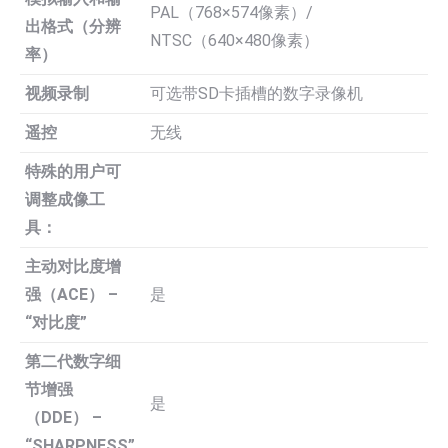
PAL（768×574像素）/
出格式（分辨
NTSC（640×480像素）
率）
视频录制
可选带SD卡插槽的数字录像机
遥控
无线
特殊的用户可
调整成像工
具：
主动对比度增
强（ACE） –
是
“对比度”
第二代数字细
节增强
是
（DDE） –
“SHARPNESS”