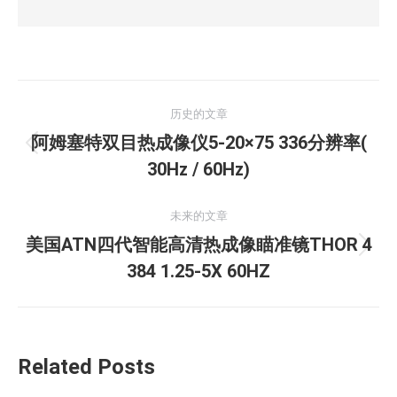
文
历史的文章
章
阿姆塞特双目热成像仪5-20×75 336分辨率(
历
导
30Hz / 60Hz)
史
的
航
未来的文章
文
美国ATN四代智能高清热成像瞄准镜THOR 4
章：
未
384 1.25-5X 60HZ
来
的
文
章：
Related Posts