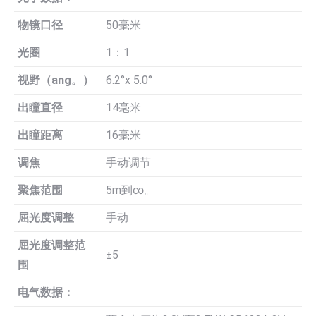
物镜口径
50毫米
光圈
1：1
视野（ang。）
6.2°x 5.0°
出瞳直径
14毫米
出瞳距离
16毫米
调焦
手动调节
聚焦范围
5m到∞。
屈光度调整
手动
屈光度调整范
±5
围
电气数据：