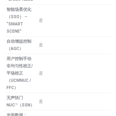
智能场景优化
（SSO） –
是
“SMART
SCENE”
自动增益控制
是
（AGC）
用户控制手动
非均匀性校正/
平场校正
是
（UCMNUC /
FFC）
无声快门
是
NUC™（SSN）
光学数据：