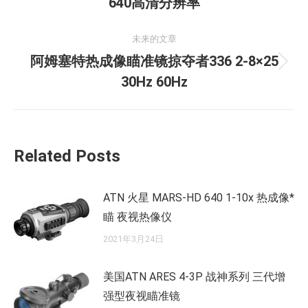
导
640高清分辨率
史
的
航
未来的文章
文
阿姆塞特热成像瞄准镜掠夺者336 2-8×25
章：
未
30Hz 60Hz
来
的
文
章：
Related Posts
ATN 火星 MARS-HD 640 1-10x 热成像*
瞄 夜视热像仪
2021年3月24日
美国ATN ARES 4-3P 战神系列 三代增
强型夜视瞄准镜