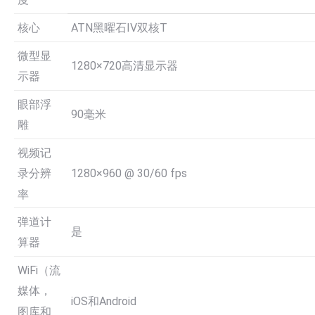
度
核心
ATN黑曜石IV双核T
微型显
1280×720高清显示器
示器
眼部浮
90毫米
雕
视频记
1280×960 @ 30/60 fps
录分辨
率
弹道计
是
算器
WiFi（流
媒体，
iOS和Android
图库和