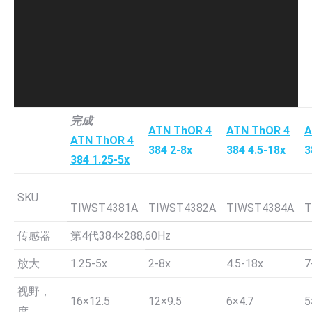
放
器
完成
ATN ThOR 4
ATN ThOR 4
A
ATN ThOR 4
384 2-8x
384 4.5-18x
3
384 1.25-5x
SKU
TIWST4381A
TIWST4382A
TIWST4384A
T
传感器
第4代384×288,60Hz
放大
1.25-5x
2-8x
4.5-18x
7
视野，
16×12.5
12×9.5
6×4.7
5