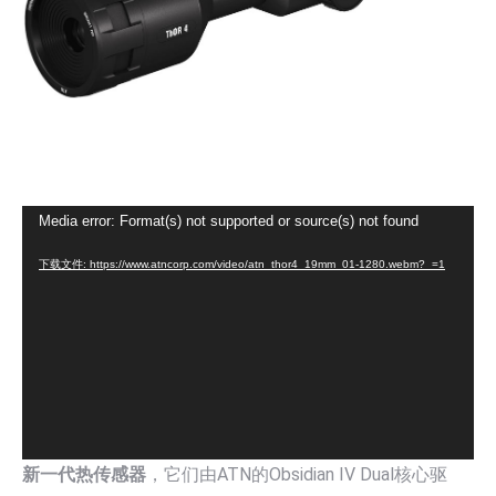
视
Media error: Format(s) not supported or source(s) not found
频
下载文件: https://www.atncorp.com/video/atn_thor4_19mm_01-1280.webm?_=1
播
放
器
新一代热传感器
，它们由ATN的Obsidian IV Dual核心驱