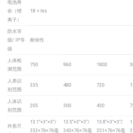
电池寿
18 + hrs
命（锂
离子）
防水等
耐候性
级/ IP等
级
人体检
750
960
1800
3
测范围
人类识
335
480
720
1
别范围
人体识
205
300
430
7
别范围
13.1“×3”×3“/
13.5“×3”×3“/
13.8“×3”×3“/
1
外形尺
332×76×76毫
343×76×76毫
351×76×76毫
3