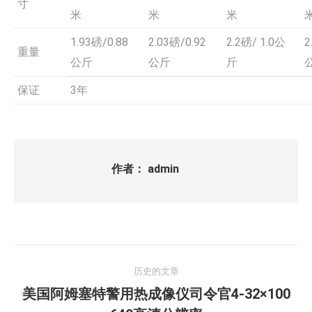
寸
米
米
米
1.93磅/0.88
2.03磅/0.92
2.2磅/ 1.0公
2
重量
公斤
公斤
斤
保证
3年
作者：
admin
文
历史的文章
章
美国阿姆塞特警用热成像仪司令官4-32×100
历