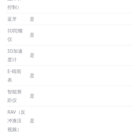
控制）
蓝牙
是
3D陀螺
是
仪
3D加速
是
度计
E-晴雨
是
表
智能测
是
距仪
RAV（反
是
冲激活
视频）