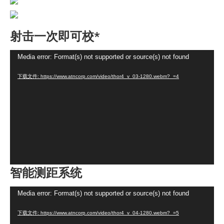
射击一次即可校*
视
Media error: Format(s) not supported or source(s) not found
频
下载文件: https://www.atncorp.com/video/thor4_v_03-1280.webm?_=4
播
放
器
智能测距系统
视
Media error: Format(s) not supported or source(s) not found
频
下载文件: https://www.atncorp.com/video/thor4_v_04-1280.webm?_=5
播