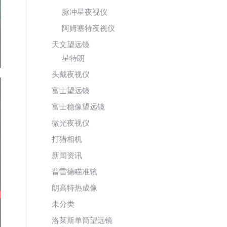
脉冲星夜视仪
阿姆塞特夜视仪
天文望远镜
星特朗
头戴夜视仪
富士望远镜
富士稳像望远镜
微光夜视仪
打猎相机
新闻资讯
普雷德瞄准镜
朗高特热成像
未分类
洛莱斯单筒望远镜