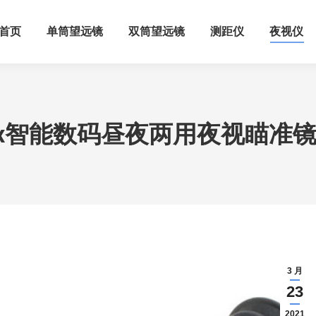
首页
单筒望远镜
双筒望远镜
测距仪
夜视仪
D 5-20x智能数码昼夜两用夜视瞄准
3 月
23
2021