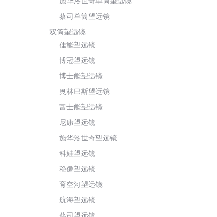
施华洛世奇单筒望远镜
蔡司单筒望远镜
双筒望远镜
佳能望远镜
博冠望远镜
博士能望远镜
奥林巴斯望远镜
富士能望远镜
尼康望远镜
施华洛世奇望远镜
科娃望远镜
稳像望远镜
育空河望远镜
航海望远镜
蔡司望远镜