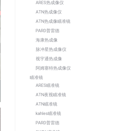
ARES热成像仪
ATN热成像仪
ATN热成像瞄准镜
PARD普雷德
海康热成像
脉冲星热成像仪
视宇通热成像
阿姆塞特热成像仪
瞄准镜
ARES瞄准镜
ATN夜视瞄准镜
ATN瞄准镜
kahles瞄准镜
PARD普雷德