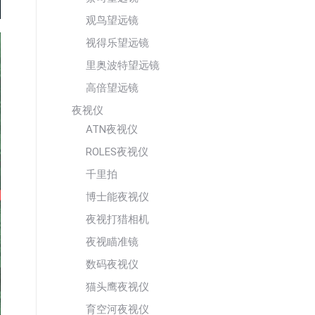
观鸟望远镜
视得乐望远镜
里奥波特望远镜
高倍望远镜
夜视仪
ATN夜视仪
ROLES夜视仪
千里拍
博士能夜视仪
夜视打猎相机
夜视瞄准镜
数码夜视仪
猫头鹰夜视仪
育空河夜视仪