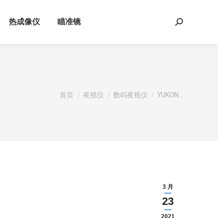
热成像仪
瞄准镜
Search:
您在这里：
首页
夜视仪
数码夜视仪
YUKON…
3 月
23
2021