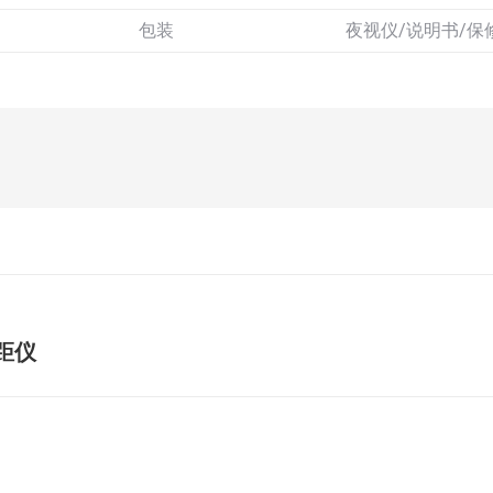
包装
夜视仪/说明书/保
未
测距仪
来
的
文
章：