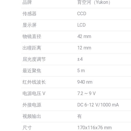
品牌
育空河（Yukon）
传感器
CCD
显示屏
LCD
物镜直径
42 mm
出瞳距离
12 mm
屈光度调节
±4
最近聚焦
5 m
红外线波长
940 nm
电源电压 V
7.2 ~ 9 V
外接电源
DC 6-12 V/1000 mA
视频输出
有
尺寸
170x116x76 mm