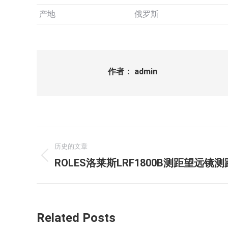
产地
俄罗斯
作者：
admin
文
历史的文章
章
历
ROLES洛莱斯LRF1800B测距望远镜
史
导
的
航
文
Related Posts
章：