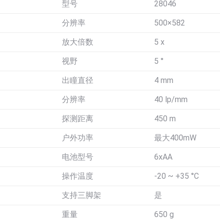
型号
28046
分辨率
500×582
放大倍数
5 x
视野
5 °
出瞳直径
4 mm
分辨率
40 lp/mm
探测距离
450 m
户外功率
最大400mW
电池型号
6xAA
操作温度
-20 ~ +35 °C
支持三脚架
是
重量
650 g