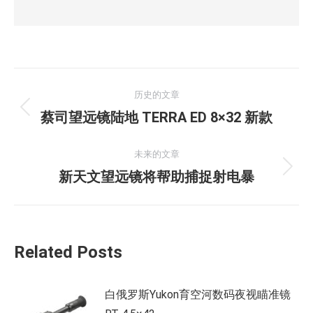
文
历史的文章
章
历
蔡司望远镜陆地 TERRA ED 8×32 新款
史
导
的
未来的文章
航
文
未
新天文望远镜将帮助捕捉射电暴
章：
来
的
文
Related Posts
章：
白俄罗斯Yukon育空河数码夜视瞄准镜