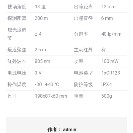
视场角度
13 度
出瞳距离
12 mm
探测距离
200 m
出瞳直径
6 mm
屈光度调
± 4
分辨率
40 lp/mm
节
最近聚焦
2.5 m
主动红外
有
红外波长
805 nm
功率
100 mW
电源电压
3 V
电池类型
1xCR123
操作温度
-30…+40 °C
防护等级
IPX4
尺寸
198x87x60 mm
重量
500g
作者：
admin