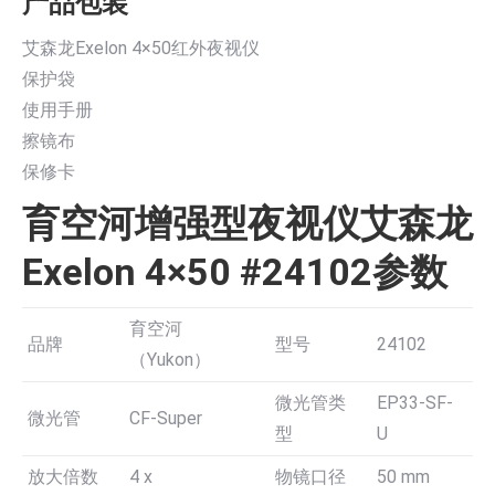
产品包装
艾森龙Exelon 4×50红外夜视仪
保护袋
使用手册
擦镜布
保修卡
育空河增强型夜视仪艾森龙
Exelon 4×50 #24102参数
育空河
品牌
型号
24102
（Yukon）
微光管类
EP33-SF-
微光管
CF-Super
型
U
放大倍数
4 x
物镜口径
50 mm