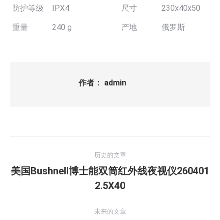
防护等级
IPX4
尺寸
230x40x50
重量
240 g
产地
俄罗斯
作者：
admin
文
历史的文章
章
美国Bushnell博士能双筒红外线夜视仪260401
历
导
2.5X40
史
的
航
未来的文章
文