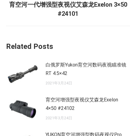
育空河一代增强型夜视仪艾森龙Exelon 3×50
章：
未
#24101
来
的
文
章：
Related Posts
白俄罗斯Yukon育空河数码夜视瞄准镜
RT 4.5×42
2021年3月24日
育空河增强型夜视仪艾森龙Exelon
4×50 #24102
2021年3月24日
YUKON育空河增强型数码夜视仪Pro