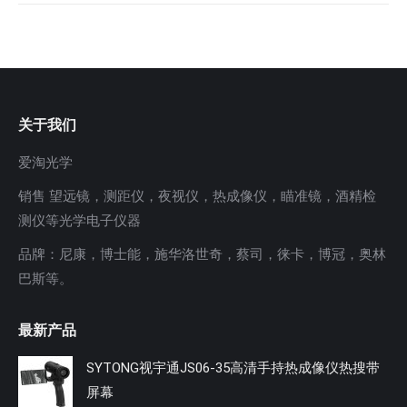
关于我们
爱淘光学
销售 望远镜，测距仪，夜视仪，热成像仪，瞄准镜，酒精检
测仪等光学电子仪器
品牌：尼康，博士能，施华洛世奇，蔡司，徕卡，博冠，奥林
巴斯等。
最新产品
SYTONG视宇通JS06-35高清手持热成像仪热搜带
屏幕