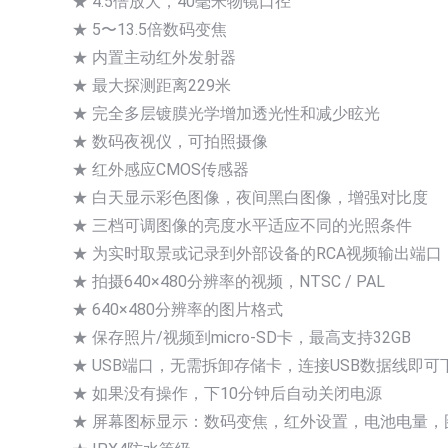
★ 4.5倍放大，40毫米物镜口径
★ 5〜13.5倍数码变焦
★ 内置主动红外发射器
★ 最大探测距离229米
★ 完全多层镀膜光学增加透光性和减少眩光
★ 数码夜视仪，可拍照摄像
★ 红外感应CMOS传感器
★ 白天显示彩色图像，夜间黑白图像，增强对比度
★ 三档可调图像的亮度水平适应不同的光照条件
★ 为实时取景或记录到外部设备的RCA视频输出端口
★ 拍摄640×480分辨率的视频，NTSC / PAL
★ 640×480分辨率的图片格式
★ 保存照片/视频到micro-SD卡，最高支持32GB
★ USB端口，无需拆卸存储卡，连接USB数据线即可
★ 如果没有操作，下10分钟后自动关闭电源
★ 屏幕图标显示：数码变焦，红外设置，电池电量，