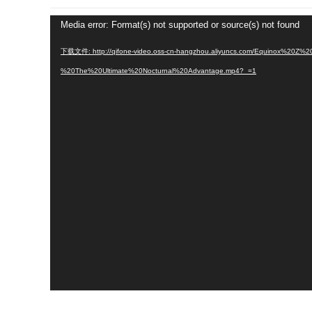
视
Media error: Format(s) not supported or source(s) not found
频
下载文件: http://qifone-video.oss-cn-hangzhou.aliyuncs.com/Equinox%20Z%2
播
%20The%20Ultimate%20Nocturnal%20Advantage.mp4?_=1
放
器