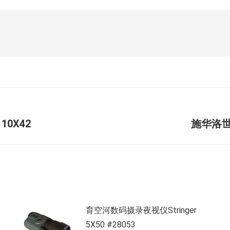
未
10X42
施华洛世奇
来
的
文
章：
育空河数码摄录夜视仪Stringer
5X50 #28053