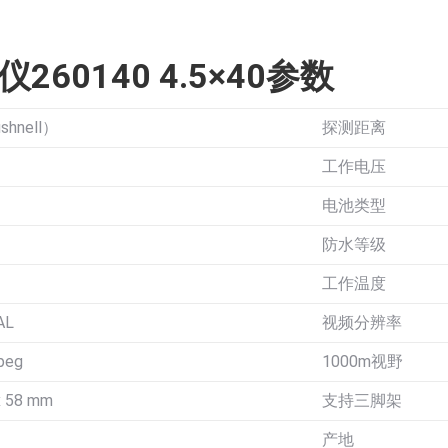
260140 4.5×40参数
hnell）
探测距离
工作电压
电池类型
防水等级
工作温度
AL
视频分辨率
jpeg
1000m视野
x 58 mm
支持三脚架
产地