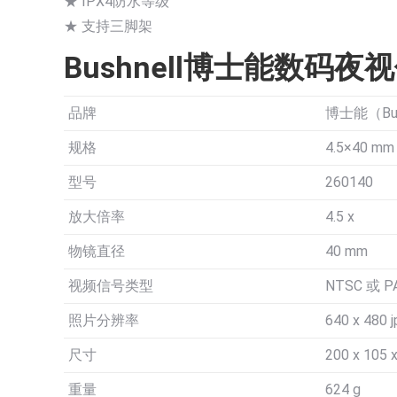
★ IPX4防水等级
★ 支持三脚架
Bushnell博士能数码夜视仪
品牌
博士能（Bus
规格
4.5×40 mm
型号
260140
放大倍率
4.5 x
物镜直径
40 mm
视频信号类型
NTSC 或 P
照片分辨率
640 x 480 
尺寸
200 x 105 
重量
624 g