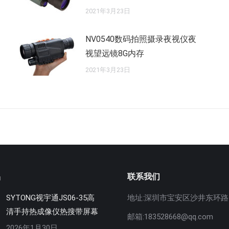
2021年3月23日
NV0540数码拍照摄录夜视仪夜
视望远镜8G内存
2021年3月23日
品
联系我们
SYTONG视宇通JS06-35高
地址:深圳市宝安区沙井东环路5
清手持热成像仪热搜带屏幕
邮箱:183528668@qq.com
2026年1月30日