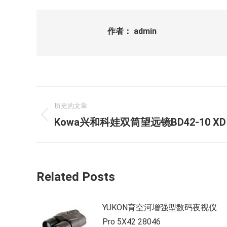
作者：
admin
文
历史的文章
章
历
Kowa兴和科娃双筒望远镜BD42-10 XD 
史
导
的
航
文
Related Posts
章：
YUKON育空河增强型数码夜视仪
Pro 5X42 28046