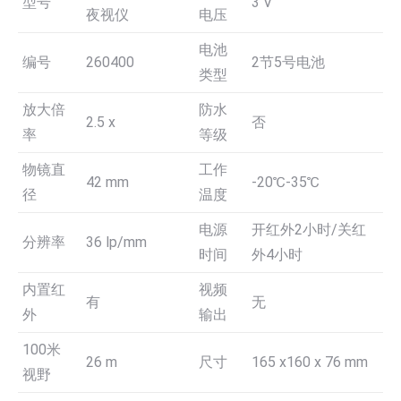
型号
3 V
夜视仪
电压
电池
编号
260400
2节5号电池
类型
放大倍
防水
2.5 x
否
率
等级
物镜直
工作
42 mm
-20℃-35℃
径
温度
电源
开红外2小时/关红
分辨率
36 lp/mm
时间
外4小时
内置红
视频
有
无
外
输出
100米
26 m
尺寸
165 x160 x 76 mm
视野