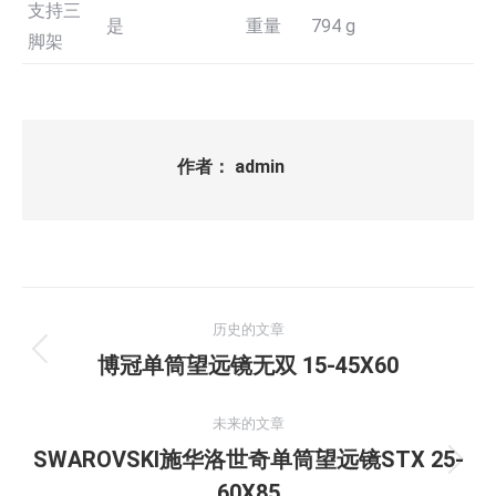
支持三
是
重量
794 g
脚架
作者：
admin
文
历史的文章
章
历
博冠单筒望远镜无双 15-45X60
史
导
的
未来的文章
航
文
SWAROVSKI施华洛世奇单筒望远镜STX 25-
未
章：
60X85