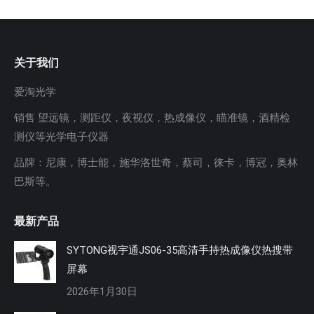
关于我们
爱淘光学
销售 望远镜，测距仪，夜视仪，热成像仪，瞄准镜，酒精检
测仪等光学电子仪器
品牌：尼康，博士能，施华洛世奇，蔡司，徕卡，博冠，奥林
巴斯等。
最新产品
SYTONG视宇通JS06-35高清手持热成像仪热搜带
屏幕
2026年1月30日