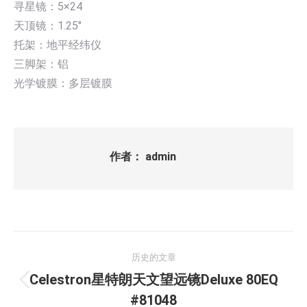
寻星镜：5×24
天顶镜：1.25″
托架：地平经纬仪
三脚架：铝
光学镀膜：多层镀膜
作者：
admin
文
历史的文章
章
Celestron星特朗天文望远镜Deluxe 80EQ
历
导
#81048
史