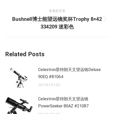
的
航
未来的文章
文
Bushnell博士能望远镜奖杯Trophy 8×42
章：
未
334209 迷彩色
来
的
文
章：
Related Posts
Celestron星特朗天文望远镜Deluxe
90EQ #81064
2021年3月24日
Celestron星特朗天文望远镜
PowerSeeker 80AZ #21087