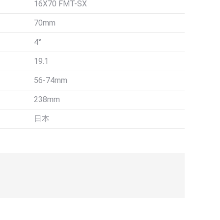
16X70 FMT-SX
70mm
4°
19.1
56-74mm
238mm
日本