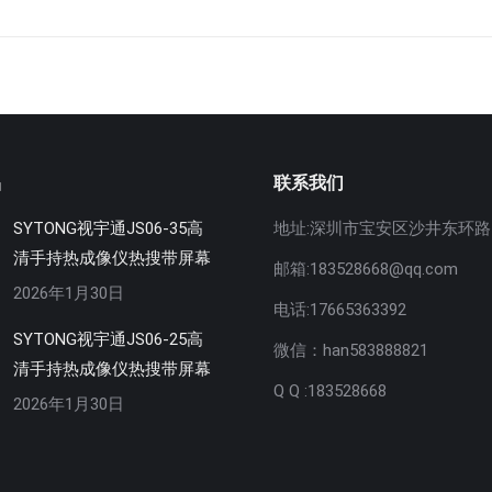
品
联系我们
SYTONG视宇通JS06-35高
地址:深圳市宝安区沙井东环路5
清手持热成像仪热搜带屏幕
邮箱:183528668@qq.com
2026年1月30日
电话:17665363392
SYTONG视宇通JS06-25高
微信：han583888821
清手持热成像仪热搜带屏幕
Q Q :183528668
2026年1月30日