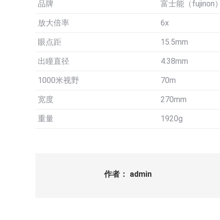
品牌
富士能（fujinon
放大倍率
6x
眼点距
15.5mm
出瞳直径
4.38mm
1000米视野
70m
宽度
270mm
重量
1920g
作者：
admin