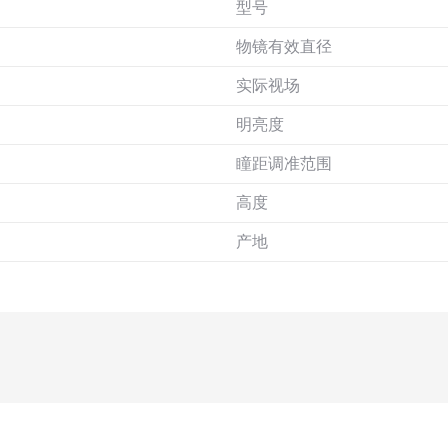
）
型号
物镜有效直径
实际视场
明亮度
瞳距调准范围
高度
产地