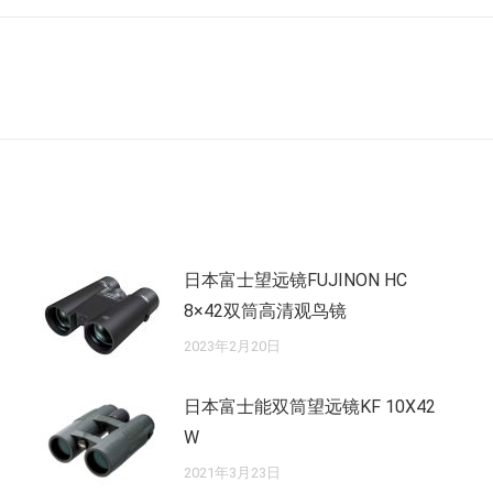
未
来
的
文
章：
日本富士望远镜FUJINON HC
8×42双筒高清观鸟镜
2023年2月20日
日本富士能双筒望远镜KF 10X42
W
2021年3月23日