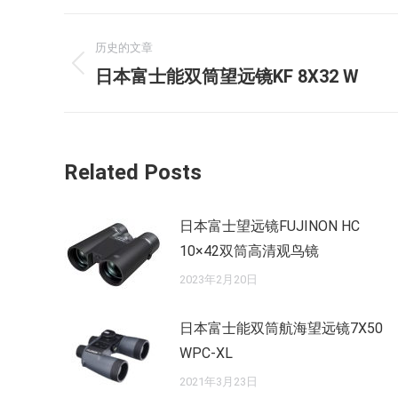
文
历史的文章
章
历
日本富士能双筒望远镜KF 8X32 W
史
导
的
航
文
Related Posts
章：
日本富士望远镜FUJINON HC
10×42双筒高清观鸟镜
2023年2月20日
日本富士能双筒航海望远镜7X50
WPC-XL
2021年3月23日