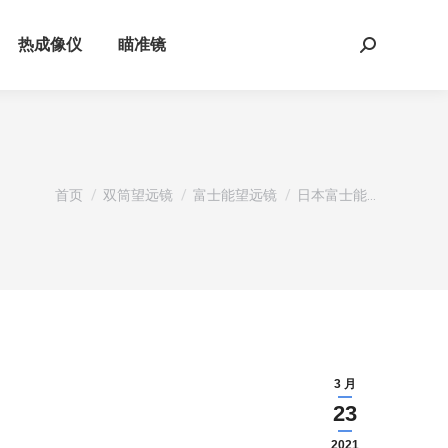
热成像仪
瞄准镜
Search:
您在这里：
首页
双筒望远镜
富士能望远镜
日本富士能…
3 月
23
2021