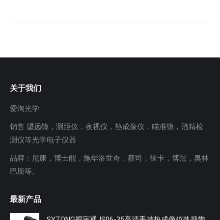
关于我们
爱淘光学
销售 望远镜，测距仪，夜视仪，热成像仪，瞄准镜，酒精检
测仪等光学电子仪器
品牌：尼康，博士能，施华洛世奇，蔡司，徕卡，博冠，奥林
巴斯等。
最新产品
SYTONG视宇通JS06-35高清手持热成像仪热搜带