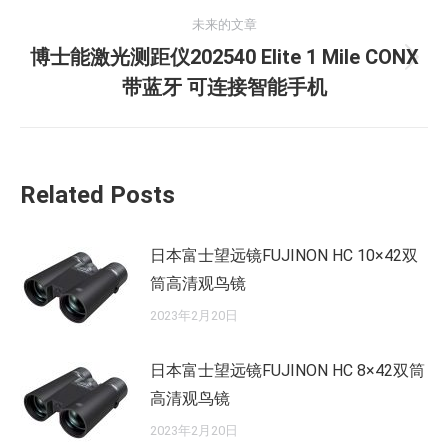
导
的
未来的文章
航
文
博士能激光测距仪202540 Elite 1 Mile CONX
未
章：
带蓝牙 可连接智能手机
来
的
文
章：
Related Posts
日本富士望远镜FUJINON HC 10×42双
筒高清观鸟镜
2023年2月20日
日本富士望远镜FUJINON HC 8×42双筒
高清观鸟镜
2023年2月20日