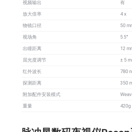
视频输出
有
放大倍率
4 x
物镜口径
50 m
视场角
5.5°
出瞳距离
12 m
屈光度调节
± 5 
红外波长
780 
探测距离
350 
附加配件安装模式
Weav
重量
420g