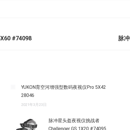
未
60 #74098
脉冲
来
的
文
章：
YUKON育空河增强型数码夜视仪Pro 5X42
28046
2021年3月23日
脉冲星头盔夜视仪挑战者
Challenger GS 1X20 #74095