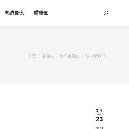
热成像仪
瞄准镜
Search:
您在这里：
首页
夜视仪
数码夜视仪
脉冲星数码…
3 月
23
2021