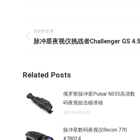
文
历史的文章
章
历
脉冲星夜视仪挑战者Challenger GS 4.5X
史
导
的
航
文
Related Posts
章：
俄罗斯脉冲星Pulsar N355高清数
码夜视狙击瞄准镜
2021年3月24日
脉冲星数码夜视仪Recon 770
#78024