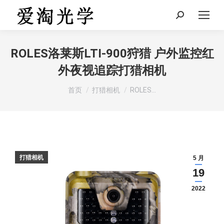
Search:
ROLES洛莱斯LTI-900狩猎 户外监控红
外夜视追踪打猎相机
您在这里：
首页
打猎相机
ROLES…
打猎相机
5 月
19
2022