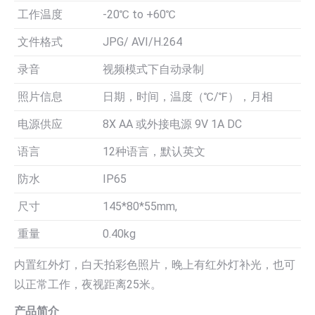
工作温度
-20℃ to +60℃
文件格式
JPG/ AVI/H.264
录音
视频模式下自动录制
照片信息
日期，时间，温度（℃/℉），月相
电源供应
8X AA 或外接电源 9V 1A DC
语言
12种语言，默认英文
防水
IP65
尺寸
145*80*55mm,
重量
0.40kg
内置红外灯，白天拍彩色照片，晚上有红外灯补光，也可
以正常工作，夜视距离25米。
产品简介