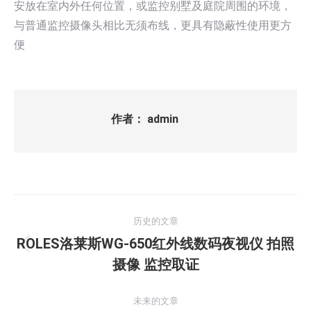
安放在室内外任何位置，或监控别墅及庭院周围的环境，
与普通监控摄像头相比无须布线，更具有隐蔽性使用更方
便
作者：
admin
文
历史的文章
章
ROLES洛莱斯WG-650红外线数码夜视仪 拍照
历
导
摄像 监控取证
史
的
航
未来的文章
文