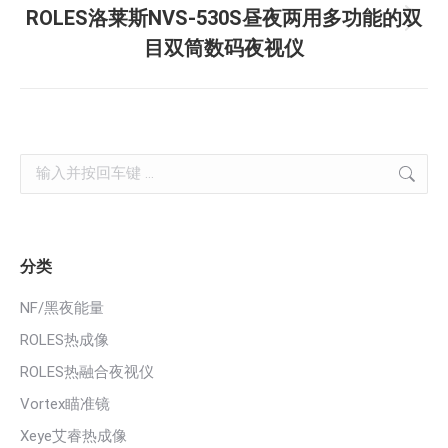
ROLES洛莱斯NVS-530S昼夜两用多功能的双
章：
未
目双筒数码夜视仪
来
的
文
章：
Search:
分类
NF/黑夜能量
ROLES热成像
ROLES热融合夜视仪
Vortex瞄准镜
Xeye艾睿热成像