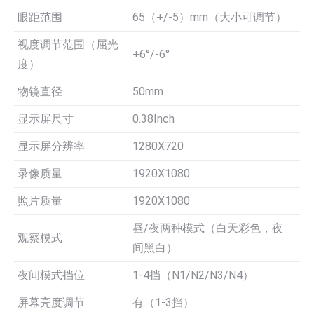
眼距范围
65（+/-5）mm（大小可调节）
视度调节范围（屈光
+6°/-6°
度）
物镜直径
50mm
显示屏尺寸
0.38Inch
显示屏分辨率
1280X720
录像质量
1920X1080
照片质量
1920X1080
昼/夜两种模式（白天彩色，夜
观察模式
间黑白）
夜间模式挡位
1-4挡（N1/N2/N3/N4）
屏幕亮度调节
有（1-3挡）