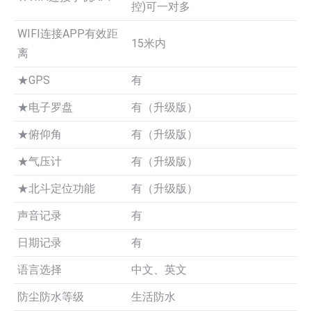
控)可一对多
WIFI连接APP有效距
15米内
离
★GPS
有
★电子罗盘
有（升级版）
★俯仰角
有（升级版）
★气压计
有（升级版）
★北斗定位功能
有（升级版）
声音记录
有
日期记录
有
语言选择
中文、英文
防尘防水等级
生活防水