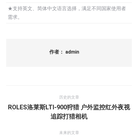
★支持英文、简体中文语言选择，满足不同国家使用者
需求。
作者：
admin
文
历史的文章
章
ROLES洛莱斯LTI-900狩猎 户外监控红外夜视
历
导
追踪打猎相机
史
的
航
未来的文章
文