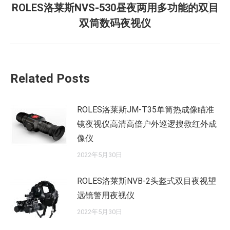
ROLES洛莱斯NVS-530昼夜两用多功能的双目
章：
未
双筒数码夜视仪
来
的
文
章：
Related Posts
ROLES洛莱斯JM-T35单筒热成像瞄准
镜夜视仪高清高倍户外巡逻搜救红外成
像仪
2022年5月30日
ROLES洛莱斯NVB-2头盔式双目夜视望
远镜警用夜视仪
2022年5月30日