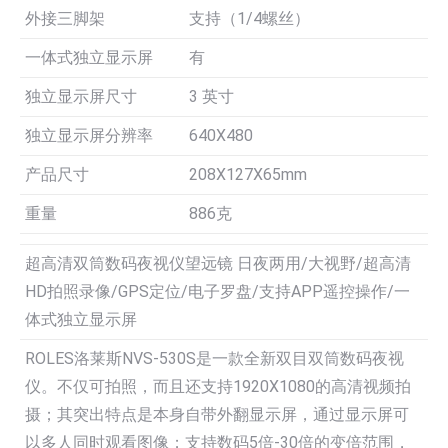
外接三脚架
支持（1/4螺丝）
一体式独立显示屏
有
独立显示屏尺寸
3 英寸
独立显示屏分辨率
640X480
产品尺寸
208X127X65mm
重量
886克
超高清双筒数码夜视仪望远镜 日夜两用/大视野/超高清
HD拍照录像/GPS定位/电子罗盘/支持APP遥控操作/一
体式独立显示屏
ROLES洛莱斯NVS-530S是一款全新双目双筒数码夜视
仪。不仅可拍照，而且还支持1920X1080的高清视频拍
摄；其突出特点是本身自带外翻显示屏，通过显示屏可
以多人同时观看图像；支持数码5倍-30倍的变倍范围，