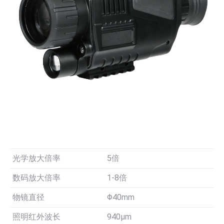
光学放大倍率
5倍
数码放大倍率
1-8倍
物镜直径
Φ40mm
照明红外波长
940µm