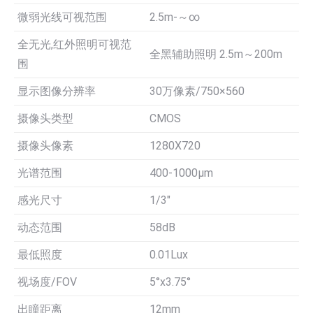
微弱光线可视范围
2.5m-～∞
全无光,红外照明可视范
全黑辅助照明 2.5m～200m
围
显示图像分辨率
30万像素/750×560
摄像头类型
CMOS
摄像头像素
1280X720
光谱范围
400-1000µm
感光尺寸
1/3″
动态范围
58dB
最低照度
0.01Lux
视场度/FOV
5°x3.75°
出瞳距离
12mm