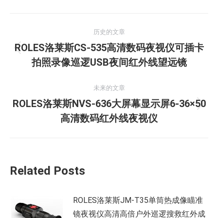
文
历史的文章
章
ROLES洛莱斯CS-535高清数码夜视仪可插卡
历
导
拍照录像巡逻USB夜间红外线望远镜
史
的
航
未来的文章
文
ROLES洛莱斯NVS-636大屏幕显示屏6-36×50
章：
未
高清数码红外线夜视仪
来
的
文
章：
Related Posts
ROLES洛莱斯JM-T35单筒热成像瞄准
镜夜视仪高清高倍户外巡逻搜救红外成