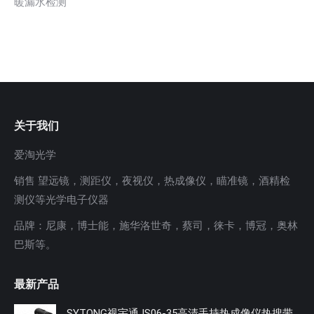
暖漏水检测
关于我们
爱淘光学
销售 望远镜，测距仪，夜视仪，热成像仪，瞄准镜，酒精检
测仪等光学电子仪器
品牌：尼康，博士能，施华洛世奇，蔡司，徕卡，博冠，奥林
巴斯等。
最新产品
SYTONG视宇通JS06-35高清手持热成像仪热搜带