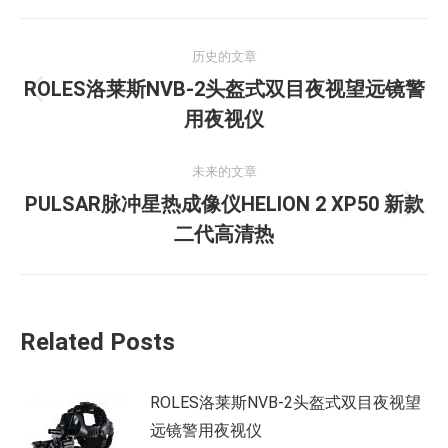
文
历史的文章
章
ROLES洛莱斯NVB-2头盔式双目夜视望远镜警
历
导
用夜视仪
史
的
航
未来的文章
文
PULSAR脉冲星热成像仪HELION 2 XP50 新款
章：
未
二代高清热
来
的
文
章：
Related Posts
ROLES洛莱斯NVB-2头盔式双目夜视望
远镜警用夜视仪