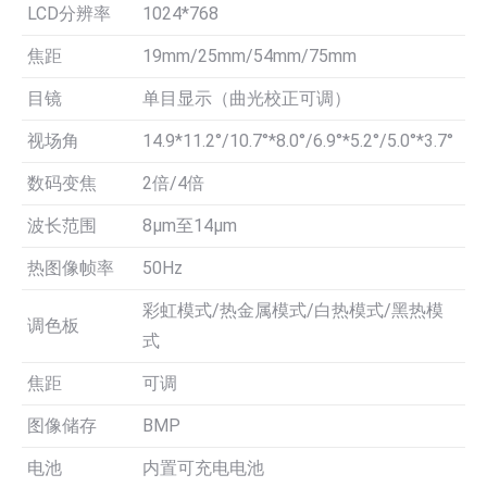
LCD分辨率
1024*768
焦距
19mm/25mm/54mm/75mm
目镜
单目显示（曲光校正可调）
视场角
14.9*11.2°/10.7°*8.0°/6.9°*5.2°/5.0°*3.7°
数码变焦
2倍/4倍
波长范围
8μm至14μm
热图像帧率
50Hz
彩虹模式/热金属模式/白热模式/黑热模
调色板
式
焦距
可调
图像储存
BMP
电池
内置可充电电池