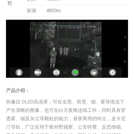
靶
探测
4800m
产品介绍：
热像仪 OLED高清屏；可在全黑、雨雪、烟、雾等情况下
产生清晰的图像，也可在白天夜晚连续工作，同时具有穿
透雾、烟及灰尘等颗粒的能力，昼夜两用的特点，皮卡尼
汀导轨，广泛应用于夜间野观察、公安特警、反恐维稳、