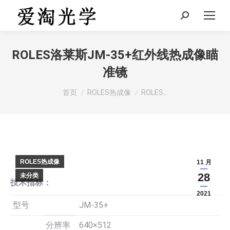
Search:
ROLES洛莱斯JM-35+红外线热成像瞄
准镜
您在这里：
首页
ROLES热成像
ROLES…
ROLES热成像
11 月
28
未分类
技术指标：
2021
型号
JM-35+
分辨率
640×512