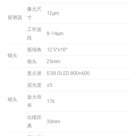
像元尺
12μm
探测器
寸
工作波
8-14μm
段
视场角
12.5°x10°
镜头
镜头
25mm
显示屏
0.38 OLED 800×600
屈光度
±5
放大倍
镜头
17x
率
出瞳距
30mm
离