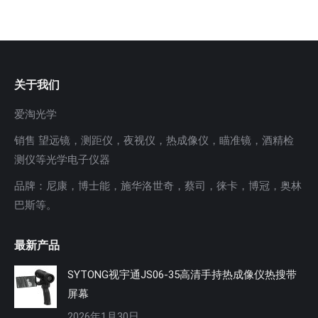
关于我们
爱淘光学
销售 望远镜，测距仪，夜视仪，热成像仪，瞄准镜，酒精检
测仪等光学电子仪器
品牌：尼康，博士能，施华洛世奇，蔡司，徕卡，博冠，奥林
巴斯等。
最新产品
SYTONG视宇通JS06-35高清手持热成像仪热搜带
屏幕
2026年1月30日