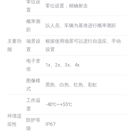
零位设
零位设置，精确射击
置
概率测
以人员、车辆为基准进行概率测距
距
主要功
场景设
根据使用场景可以进行自适应、手动
能
置
设置
电子变
1x、2x、3x、4x
倍
图像模
黑热、白热、红热、彩虹
式
工作温
-40℃~+55℃
度
环境适
防护等
应性
IP67
级