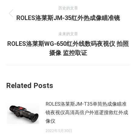
文
历史的文章
章
历
ROLES洛莱斯JM-35红外热成像瞄准镜
史
导
的
未来的文章
航
文
ROLES洛莱斯WG-650红外线数码夜视仪 拍照
未
章：
摄像 监控取证
来
的
文
章：
Related Posts
ROLES洛莱斯JM-T35单筒热成像瞄准
镜夜视仪高清高倍户外巡逻搜救红外成
像仪
2022年5月30日