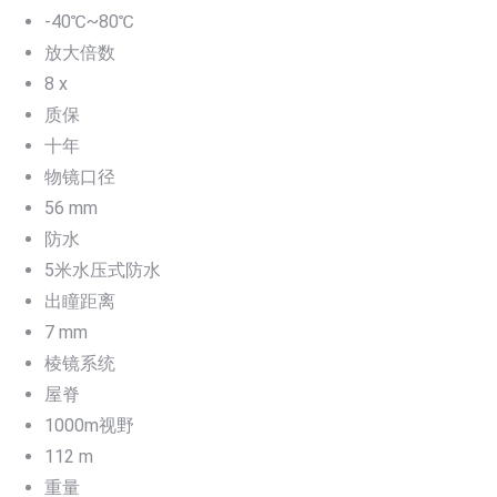
-40℃~80℃
放大倍数
8 x
质保
十年
物镜口径
56 mm
防水
5米水压式防水
出瞳距离
7 mm
棱镜系统
屋脊
1000m视野
112 m
重量