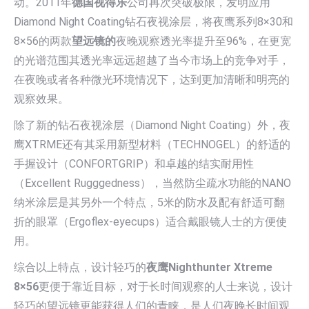
动。2011年
德国视得乐
公司再次突破极限，发明应用
Diamond Night Coating钻石夜视涂层，将夜鹰系列8×30和
8×56的两款
望远镜的
夜晚观察透光率提升至96%，在更宽
的光谱范围其透光率远远超越了当今市场上的竞争对手，
在夜晚或者各种微光环境情况下，达到更加清晰和明亮的
观察效果。
除了新的钻石夜视涂层（Diamond Night Coating）外，夜
鹰XTRME还有其采用新型材料（TECHNOGEL）的舒适的
手握设计（CONFORTGRIP）和卓越的结实耐用性
（Excellent Rugggedness），当然防尘疏水功能的NANO
纳米涂层是其另外一个特点，5米的防水及配有舒适可翻
折的眼罩（Ergoflex-eyecups）适合戴眼镜人士的方便使
用。
综合以上特点，设计轻巧的
夜鹰Nighthunter Xtreme
8×56
更便于靠近目标，对于长时间观察的人士来说，设计
轻巧的望远镜更能获得人们的青睐，是人们夜晚长时间观