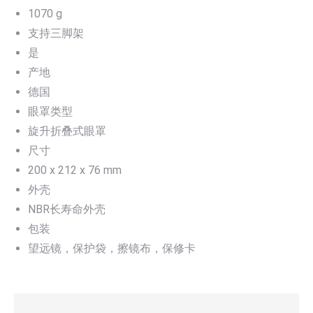
1070 g
支持三脚架
是
产地
德国
眼罩类型
旋升折叠式眼罩
尺寸
200 x 212 x 76 mm
外壳
NBR长寿命外壳
包装
望远镜，保护袋，擦镜布，保修卡