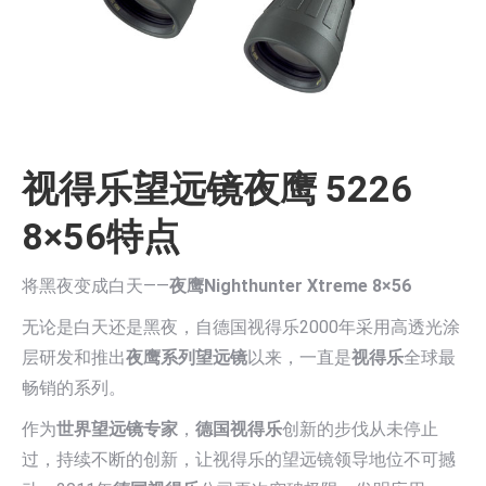
视得乐望远镜夜鹰 5226
8×56特点
将黑夜变成白天——
夜鹰Nighthunter Xtreme 8×56
无论是白天还是黑夜，自德国视得乐2000年采用高透光涂
层研发和推出
夜鹰系列望远镜
以来，一直是
视得乐
全球最
畅销的系列。
作为
世界望远镜专家
，
德国视得乐
创新的步伐从未停止
过，持续不断的创新，让视得乐的望远镜领导地位不可撼