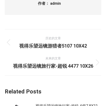
作者：
admin
文
历史的文章
章
历
视得乐望远镜游猎者5107 10X42
史
导
的
未来的文章
航
文
未
视得乐望远镜旅行家-超锐 4477 10X26
章：
来
的
文
Related Posts
章：
视得乐望远镜旅行家-超锐 4457 8X22