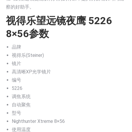
察的好助手。
视得乐望远镜夜鹰 5226
8×56参数
品牌
视得乐(Steiner)
镜片
高清晰XP光学镜片
编号
5226
调焦系统
自动聚焦
型号
Nighthunter Xtreme 8×56
使用温度