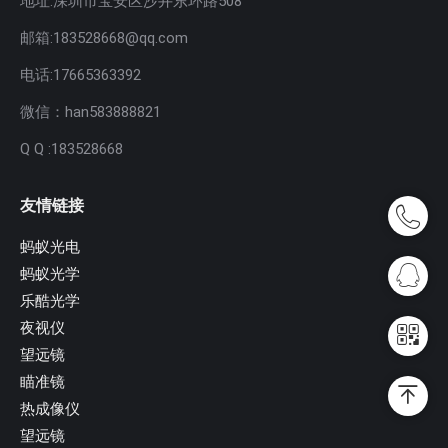
地址:深圳市宝安区沙井东环路508
邮箱:183528668@qq.com
电话:17665363392
微信：han583888821
Q Q :183528668
友情链接
蚂蚁光电
蚂蚁光学
乐酷光学
夜视仪
望远镜
瞄准镜
热成像仪
望远镜