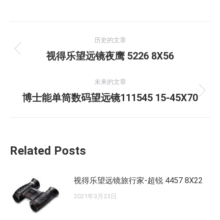
文
历史的文章
章
历
视得乐望远镜夜鹰 5226 8X56
史
导
的
未来的文章
航
文
未
博士能单筒数码望远镜111545 15-45X70
章：
来
的
文
Related Posts
章：
视得乐望远镜旅行家-超锐 4457 8X22
2021年3月23日