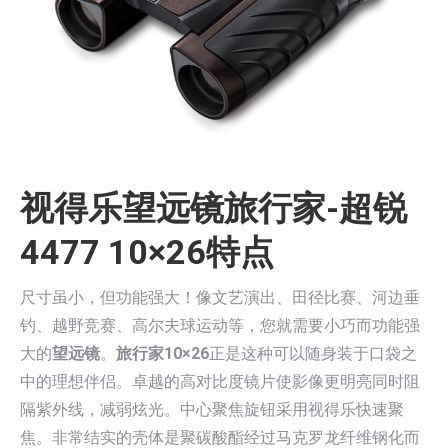
视得乐望远镜旅行家-超锐
4477 10×26特点
尺寸虽小，但功能强大！像文艺演出、田径比赛、河边垂
钓、越野竞赛、高尔夫球运动等，您就需要小巧而功能强
大的
望远镜
。
旅行家10×26
正是这种可以随身装于口袋之
中的理想伴侣。卓越的高对比度镜片使影像更明亮同时阻
隔紫外线，减弱炫光。中心聚焦旋钮采用视得乐快速聚
焦。非常结实的壳体是聚碳酸酯经过马克罗龙纤维钢化而