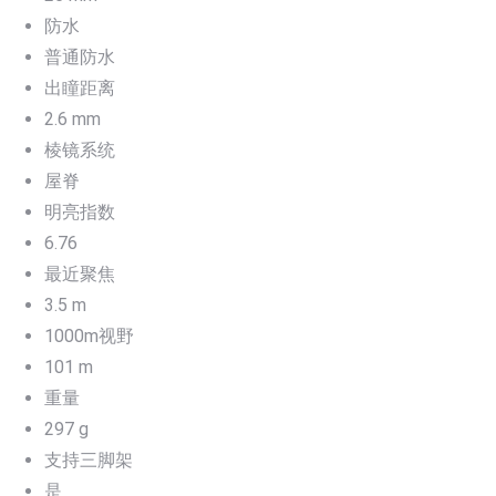
防水
普通防水
出瞳距离
2.6 mm
棱镜系统
屋脊
明亮指数
6.76
最近聚焦
3.5 m
1000m视野
101 m
重量
297 g
支持三脚架
是