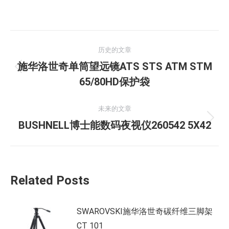
文
历史的文章
章
施华洛世奇单筒望远镜ATS STS ATM STM
历
导
65/80HD保护袋
史
的
航
未来的文章
文
未
BUSHNELL博士能数码夜视仪260542 5X42
章：
来
的
文
Related Posts
章：
SWAROVSKI施华洛世奇碳纤维三脚架
CT 101