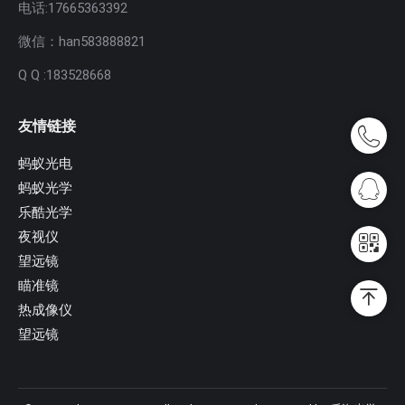
电话:17665363392
微信：han583888821
Q Q :183528668
友情链接
蚂蚁光电
蚂蚁光学
乐酷光学
夜视仪
望远镜
瞄准镜
热成像仪
望远镜