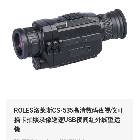
ROLES洛莱斯CS-535高清数码夜视仪可
插卡拍照录像巡逻USB夜间红外线望远
镜