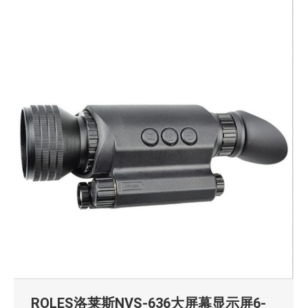
ROLES洛莱斯NVS-636大屏幕显示屏6-