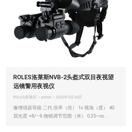
ROLES洛莱斯NVB-2头盔式双目夜视望
远镜警用夜视仪
ROLES夜视仪
admin
2022年5月30日
像增强器等级 二代 倍率（倍） 1x 视场（度） 40
屈光度 +8/—6 物镜调节范围（米） 0.25~∞ …