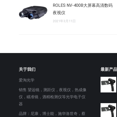
ROLES NV-400B大屏幕高清数码
夜视仪
2021年3月11日
关于我们
最新产
爱淘光学
销售 望远镜，测距仪，夜视仪，热成像
仪，瞄准镜，酒精检测仪等光学电子仪
器
品牌：尼康，博士能，施华洛世奇，蔡