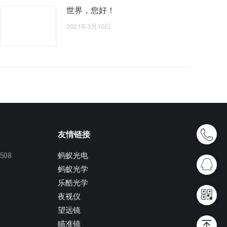
世界，您好！
2021年3月10日
友情链接
08
蚂蚁光电
蚂蚁光学
乐酷光学
夜视仪
望远镜
瞄准镜