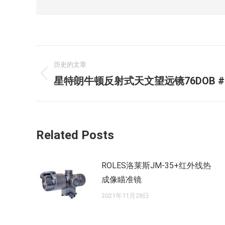
文
历史的文章
章
历
星特朗牛顿反射式天文望远镜76DOB #
史
导
的
航
文
Related Posts
章：
ROLES洛莱斯JM-35+红外线热
成像瞄准镜
2021年11月28日