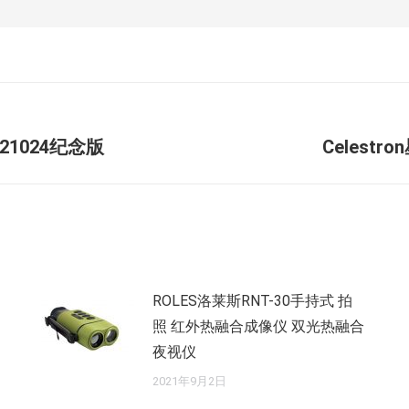
未
21024纪念版
Celestr
来
的
文
章：
ROLES洛莱斯RNT-30手持式 拍
照 红外热融合成像仪 双光热融合
夜视仪
2021年9月2日