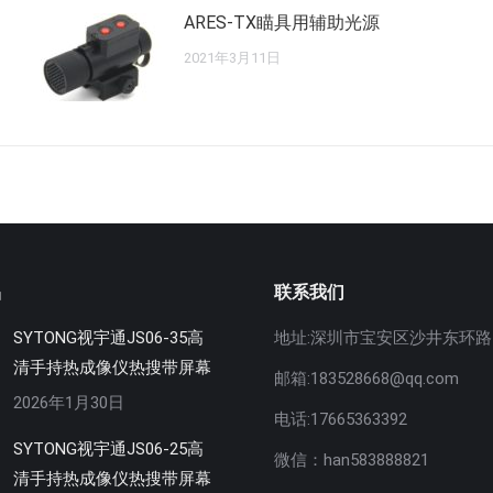
ARES-TX瞄具用辅助光源
2021年3月11日
品
联系我们
SYTONG视宇通JS06-35高
地址:深圳市宝安区沙井东环路5
清手持热成像仪热搜带屏幕
邮箱:183528668@qq.com
2026年1月30日
电话:17665363392
SYTONG视宇通JS06-25高
微信：han583888821
清手持热成像仪热搜带屏幕