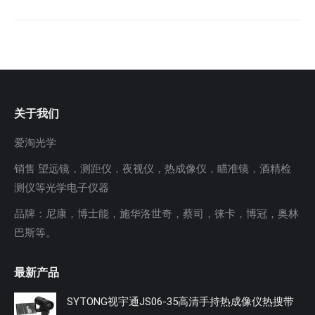
关于我们
爱淘光学
销售 望远镜，测距仪，夜视仪，热成像仪，瞄准镜，酒精检
测仪等光学电子仪器
品牌：尼康，博士能，施华洛世奇，蔡司，徕卡，博冠，奥林
巴斯等。
最新产品
SYTONG视宇通JS06-35高清手持热成像仪热搜带