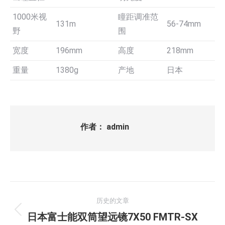
1000米视
瞳距调准范
131m
56-74mm
野
围
宽度
196mm
高度
218mm
重量
1380g
产地
日本
作者：
admin
文
历史的文章
章
历
日本富士能双筒望远镜7X50 FMTR-SX