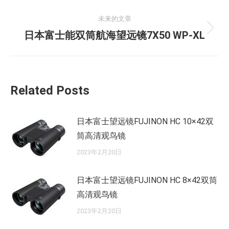
史
导
的
未来的文章
航
文
未
日本富士能双筒航海望远镜7X50 WP-XL
章：
来
的
文
Related Posts
章：
日本富士望远镜FUJINON HC 10×42双
筒高清观鸟镜
2023年2月20日
日本富士望远镜FUJINON HC 8×42双筒
高清观鸟镜
2023年2月20日