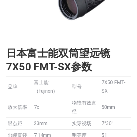
日本富士能双筒望远镜
7X50 FMT-SX参数
富士能
7X50 FMT-
品牌
型号
（fujinon）
SX
物镜有效直
放大倍率
7x
50mm
径
眼点距
23mm
实际视场
7°30′
出瞳直径
7.14mm
明亮度
51