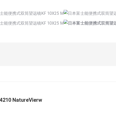
0 NatureVierw
未
来