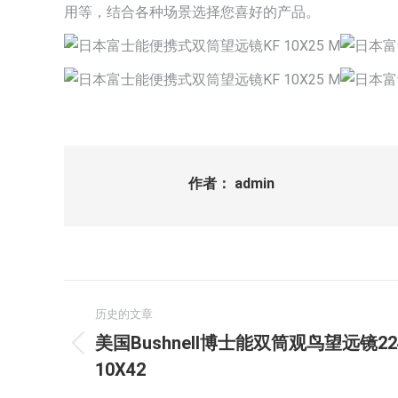
用等，结合各种场景选择您喜好的产品。
作者：
admin
文
历史的文章
章
美国Bushnell博士能双筒观鸟望远镜22421
历
导
10X42
史