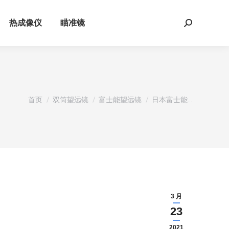
热成像仪
瞄准镜
Search:
您在这里：
首页
双筒望远镜
富士能望远镜
日本富士能…
3 月
23
2021